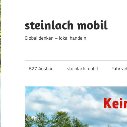
Zum
Inhalt
springen
steinlach mobil
Global denken – lokal handeln
B27 Ausbau
steinlach mobil
Fahrra