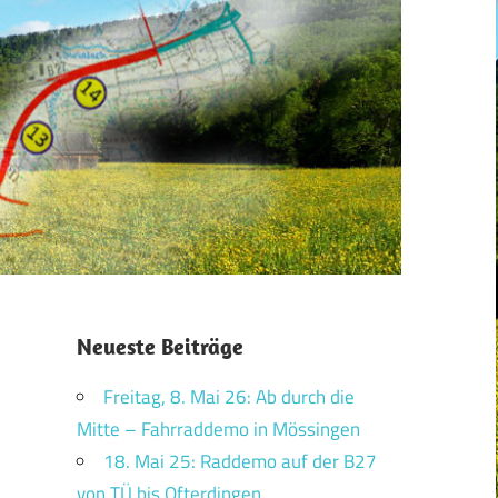
Neueste Beiträge
Freitag, 8. Mai 26: Ab durch die
Mitte – Fahrraddemo in Mössingen
18. Mai 25: Raddemo auf der B27
von TÜ bis Ofterdingen