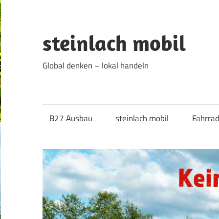
Zum
Inhalt
springen
steinlach mobil
Global denken – lokal handeln
B27 Ausbau
steinlach mobil
Fahrra