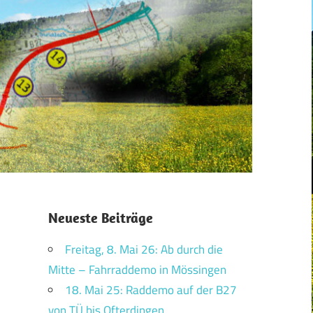
Neueste Beiträge
Freitag, 8. Mai 26: Ab durch die
Mitte – Fahrraddemo in Mössingen
18. Mai 25: Raddemo auf der B27
von TÜ bis Ofterdingen