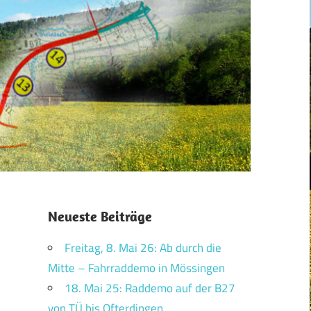
Neueste Beiträge
Freitag, 8. Mai 26: Ab durch die
Mitte – Fahrraddemo in Mössingen
18. Mai 25: Raddemo auf der B27
von TÜ bis Ofterdingen