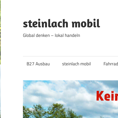
Zum
Inhalt
springen
steinlach mobil
Global denken – lokal handeln
B27 Ausbau
steinlach mobil
Fahrra