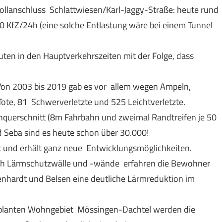
llanschluss Schlattwiesen/Karl-Jaggy-Straße: heute rund
0 KfZ/24h (eine solche Entlastung wäre bei einem Tunnel
ten in den Hauptverkehrszeiten mit der Folge, dass
 Von 2003 bis 2019 gab es vor allem wegen Ampeln,
ote, 81 Schwerverletzte und 525 Leichtverletzte.
enquerschnitt (8m Fahrbahn und zweimal Randtreifen je 50
d Seba sind es heute schon über 30.000!
t und erhält ganz neue Entwicklungsmöglichkeiten.
urch Lärmschutzwälle und -wände erfahren die Bewohner
enhardt und Belsen eine deutliche Lärmreduktion im
planten Wohngebiet Mössingen-Dachtel werden die