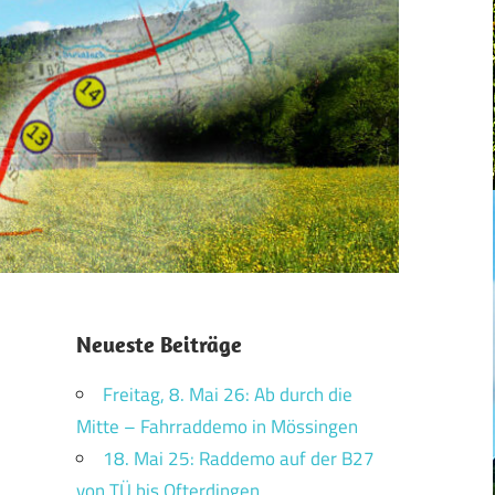
Neueste Beiträge
Freitag, 8. Mai 26: Ab durch die
Mitte – Fahrraddemo in Mössingen
18. Mai 25: Raddemo auf der B27
von TÜ bis Ofterdingen