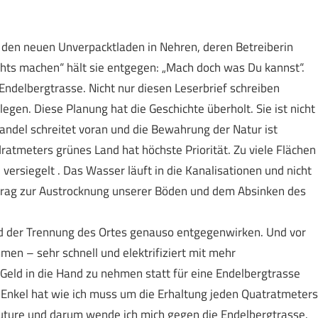
er den neuen Unverpacktladen in Nehren, deren Betreiberin
chts machen“ hält sie entgegen: „Mach doch was Du kannst“.
Endelbergtrasse. Nicht nur diesen Leserbrief schreiben
egen. Diese Planung hat die Geschichte überholt. Sie ist nicht
del schreitet voran und die Bewahrung der Natur ist
tmeters grünes Land hat höchste Priorität. Zu viele Flächen
ersiegelt . Das Wasser läuft in die Kanalisationen und nicht
itrag zur Austrocknung unserer Böden und dem Absinken des
d der Trennung des Ortes genauso entgegenwirken. Und vor
en – sehr schnell und elektrifiziert mit mehr
eld in die Hand zu nehmen statt für eine Endelbergtrasse
d Enkel hat wie ich muss um die Erhaltung jeden Quatratmeters
future und darum wende ich mich gegen die Endelbergtrasse.