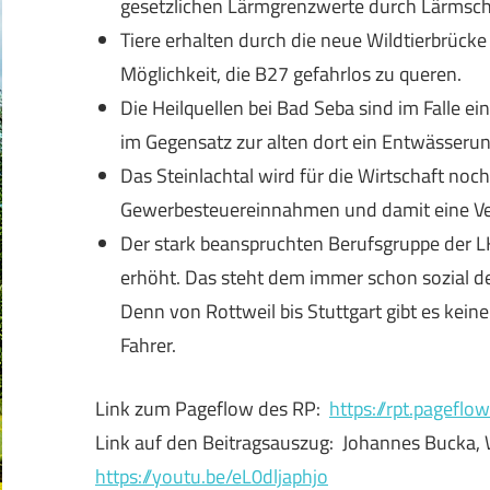
gesetzlichen Lärmgrenzwerte durch Lärmsc
Tiere erhalten durch die neue Wildtierbrüc
Möglichkeit, die B27 gefahrlos zu queren.
Die Heilquellen bei Bad Seba sind im Falle e
im Gegensatz zur alten dort ein Entwässeru
Das Steinlachtal wird für die Wirtschaft noch 
Gewerbesteuereinnahmen und damit eine Ver
Der stark beanspruchten Berufsgruppe der L
erhöht. Das steht dem immer schon sozial d
Denn von Rottweil bis Stuttgart gibt es kei
Fahrer.
Link zum Pageflow des RP:
https://rpt.pagefl
Link auf den Beitragsauszug: Johannes Bucka,
https://youtu.be/eL0dljaphjo