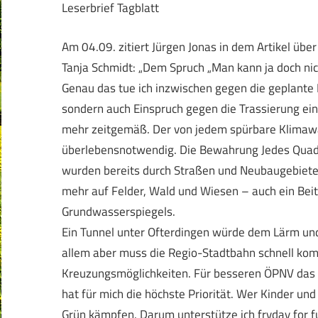
Leserbrief Tagblatt
Am 04.09. zitiert Jürgen Jonas in dem Artikel üb
Tanja Schmidt: „Dem Spruch „Man kann ja doch ni
Genau das tue ich inzwischen gegen die geplante 
sondern auch Einspruch gegen die Trassierung einl
mehr zeitgemäß. Der von jedem spürbare Klimawan
überlebensnotwendig. Die Bewahrung Jedes Quadra
wurden bereits durch Straßen und Neubaugebiete v
mehr auf Felder, Wald und Wiesen – auch ein Be
Grundwasserspiegels.
Ein Tunnel unter Ofterdingen würde dem Lärm un
allem aber muss die Regio-Stadtbahn schnell komm
Kreuzungsmöglichkeiten. Für besseren ÖPNV das G
hat für mich die höchste Priorität. Wer Kinder un
Grün kämpfen. Darum unterstütze ich fryday for 