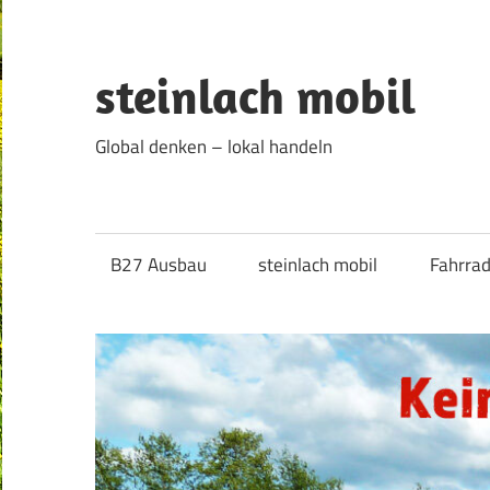
Zum
Inhalt
springen
steinlach mobil
Global denken – lokal handeln
B27 Ausbau
steinlach mobil
Fahrra